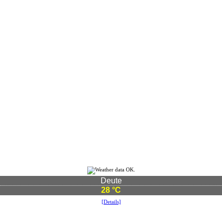
Deute
28 °C
[Details]