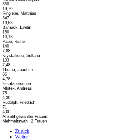
350
19,70
Ringlebe, Matthias
347
19,53
Barnack, Evelin
180
10,13
Pape, Rainer
140
7,88
Krystallidou, Sultana
133
7,48
Thuma, Joachim
85
4,78
Ersatzpersonen
Mlotek, Andreas
78
4,39
Rudolph, Friedrich
71
4,00
Anzahl gewählter Frauen:
Mehrheitswahl: 2 Frauen
Zurück
Weiter