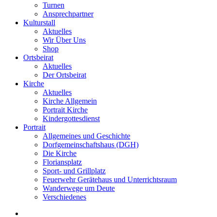
Turnen
Ansprechpartner
Kulturstall
Aktuelles
Wir Über Uns
Shop
Ortsbeirat
Aktuelles
Der Ortsbeirat
Kirche
Aktuelles
Kirche Allgemein
Portrait Kirche
Kindergottesdienst
Portrait
Allgemeines und Geschichte
Dorfgemeinschaftshaus (DGH)
Die Kirche
Floriansplatz
Sport- und Grillplatz
Feuerwehr Gerätehaus und Unterrichtsraum
Wanderwege um Deute
Verschiedenes