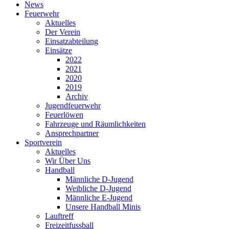
News
Feuerwehr
Aktuelles
Der Verein
Einsatzabteilung
Einsätze
2022
2021
2020
2019
Archiv
Jugendfeuerwehr
Feuerlöwen
Fahrzeuge und Räumlichkeiten
Ansprechpartner
Sportverein
Aktuelles
Wir Über Uns
Handball
Männliche D-Jugend
Weibliche D-Jugend
Männliche E-Jugend
Unsere Handball Minis
Lauftreff
Freizeitfussball