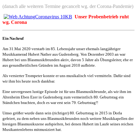
(danach alle weiteren Termine gecancelt wg. der Corona-Pandemie)
Unser Probenbetrieb ruht
wg. Corona
Ein Nachruf
Am 31.Mai 2020 verstarb im 85. Lebensjahr unser ehemals langjähriger
Musikkamerad Hubert Nather aus Gudensberg. Von Dezember 2003 an war
Hubert bei uns Blasmusikfreunden aktiv, davon 5 Jahre als Übungsleiter, ehe er
aus gesundheitlichen Gründen im
August 2010 aufhörte
.
Als versierter Trompeter konnte er uns musikalisch viel vermitteln. Dafür sind
wir ihm bis heute noch dankbar.
Eine unvergessen lustige Episode ist für uns Blasmusikfreunde, als wir ihm im
Altenheim Eben Ezer in Gudensberg zum vermeintlich 80. Geburtstag ein
Ständchen brachten, doch es war erst sein 79. Geburtstag!!
Umso größer wurde dann sein (richtiger) 80. Geburtstag in 2015 in Dorla
gefeiert, zu dem neben uns Blasmusikfreunden noch weitere Musikkapellen der
hiesigen Blasmusikszene aufspielten, bei denen Hubert im Laufe seines reichen
Musikantenlebens mitmusiziert hat.