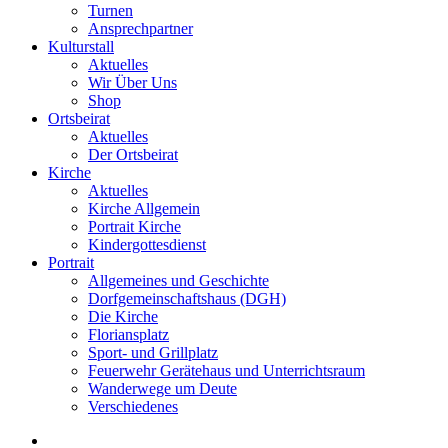
Turnen
Ansprechpartner
Kulturstall
Aktuelles
Wir Über Uns
Shop
Ortsbeirat
Aktuelles
Der Ortsbeirat
Kirche
Aktuelles
Kirche Allgemein
Portrait Kirche
Kindergottesdienst
Portrait
Allgemeines und Geschichte
Dorfgemeinschaftshaus (DGH)
Die Kirche
Floriansplatz
Sport- und Grillplatz
Feuerwehr Gerätehaus und Unterrichtsraum
Wanderwege um Deute
Verschiedenes