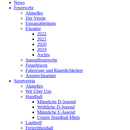
News
Feuerwehr
Aktuelles
Der Verein
Einsatzabteilung
Einsätze
2022
2021
2020
2019
Archiv
Jugendfeuerwehr
Feuerlöwen
Fahrzeuge und Räumlichkeiten
Ansprechpartner
Sportverein
Aktuelles
Wir Über Uns
Handball
Männliche D-Jugend
Weibliche D-Jugend
Männliche E-Jugend
Unsere Handball Minis
Lauftreff
Freizeitfussball