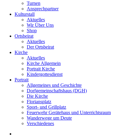
Turnen
Ansprechpartner
Kulturstall
Aktuelles
Wir Über Uns
Shop
Ortsbeirat
Aktuelles
Der Ortsbeirat
Kirche
Aktuelles
Kirche Allgemein
Portrait Kirche
Kindergottesdienst
Portrait
Allgemeines und Geschichte
Dorfgemeinschaftshaus (DGH)
Die Kirche
Floriansplatz
Sport- und Grillplatz
Feuerwehr Gerätehaus und Unterrichtsraum
Wanderwege um Deute
Verschiedenes