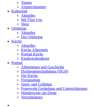
Turnen
Ansprechpartner
Kulturstall
Aktuelles
Wir Über Uns
Shop
Ortsbeirat
Aktuelles
Der Ortsbeirat
Kirche
Aktuelles
Kirche Allgemein
Portrait Kirche
Kindergottesdienst
Portrait
Allgemeines und Geschichte
Dorfgemeinschaftshaus (DGH)
Die Kirche
Floriansplatz
Sport- und Grillplatz
Feuerwehr Gerätehaus und Unterrichtsraum
Wanderwege um Deute
Verschiedenes