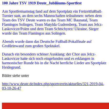
100 Jahre TSV 1919 Deute_Jubiläums-Sportfest
Am Sportfestsamstag fand auf dem Sportplatz ein Freizeitfußball-
Turnier statt, an dem sechs Mannschaften teilnahmen: neben dem
Team des TSV Deute waren es das Team MC Baunatal, Team
Flamingos Solingen, Team Matylda Gudensberg, Team aus Jelcz-
Laskovicze/Polen und dem Team Schtschyrez/ Ukraine. Sieger
wurde das Team Flamingos aus Solingen.
Abends wurde dann das Deutsche Fußball-Pokalfinale auf
Großleinwand zum großen Spektakel.
Danach ein besonders schöner Ausklang: der Chor aus Jelcz-
Laskovicze hatte sich noch eingefunden und es erklangen in
harmonischer Runde bis in die Nacht herrliche Lieder am Sportplatz
Heidegrund.
Bilder siehe unter
http://www.deute.de/index.php/sportverein/aktuelles/321-2019-04-
03-10-26-47