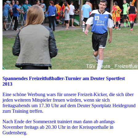
Spannendes Freizeitfußballer-Turnier am Deuter Sportfest
2013
Eine schöne Werbung wars für unsere Freizeit-Kicker, die sich über
jeden weiteren Mitspieler freuen würden, wenn sie sich
freitagsabends um 17.30 Uhr auf dem Deuter Sportplatz Heidegrund
zum Training treffen.
Nach Ende der Sommerzeit trainiert man dann ab anfangs
November freitags ab 20.30 Uhr in der Kreissporthalle in
Gudensberg.