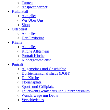
Turnen
Ansprechpartner
Kulturstall
Aktuelles
Wir Über Uns
Shop
Ortsbeirat
Aktuelles
Der Ortsbeirat
Kirche
Aktuelles
Kirche Allgemein
Portrait Kirche
Kindergottesdienst
Portrait
Allgemeines und Geschichte
Dorfgemeinschaftshaus (DGH)
Die Kirche
Floriansplatz
Sport- und Grillplatz
Feuerwehr Gerätehaus und Unterrichtsraum
Wanderwege um Deute
Verschiedenes