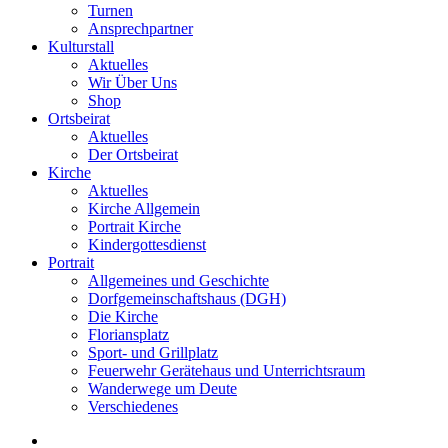
Turnen
Ansprechpartner
Kulturstall
Aktuelles
Wir Über Uns
Shop
Ortsbeirat
Aktuelles
Der Ortsbeirat
Kirche
Aktuelles
Kirche Allgemein
Portrait Kirche
Kindergottesdienst
Portrait
Allgemeines und Geschichte
Dorfgemeinschaftshaus (DGH)
Die Kirche
Floriansplatz
Sport- und Grillplatz
Feuerwehr Gerätehaus und Unterrichtsraum
Wanderwege um Deute
Verschiedenes