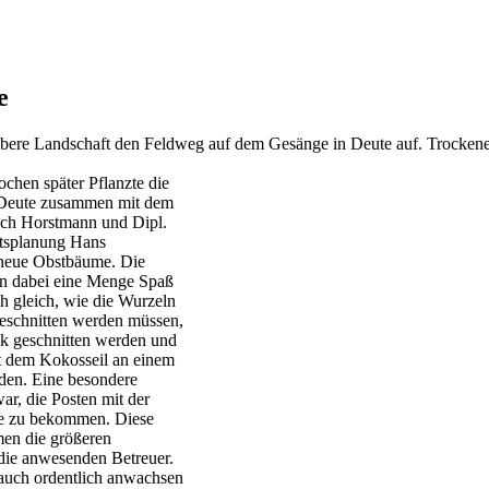
e
ubere Landschaft den Feldweg auf dem Gesänge in Deute auf. Trockene
chen später Pflanzte die
Deute zusammen mit dem
rich Horstmann und Dipl.
ftsplanung Hans
 neue Obstbäume. Die
en dabei eine Menge Spaß
ch gleich, wie die Wurzeln
eschnitten werden müssen,
ck geschnitten werden und
t dem Kokosseil an einem
rden. Eine besondere
r, die Posten mit der
e zu bekommen. Diese
en die größeren
die anwesenden Betreuer.
auch ordentlich anwachsen