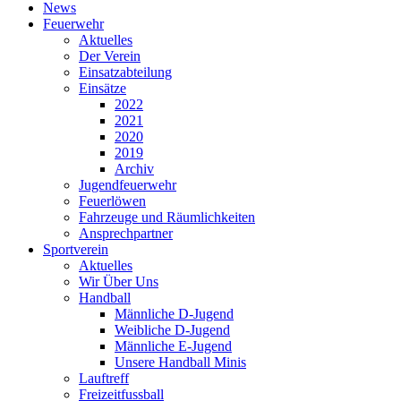
News
Feuerwehr
Aktuelles
Der Verein
Einsatzabteilung
Einsätze
2022
2021
2020
2019
Archiv
Jugendfeuerwehr
Feuerlöwen
Fahrzeuge und Räumlichkeiten
Ansprechpartner
Sportverein
Aktuelles
Wir Über Uns
Handball
Männliche D-Jugend
Weibliche D-Jugend
Männliche E-Jugend
Unsere Handball Minis
Lauftreff
Freizeitfussball