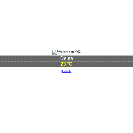
Deute
23 °C
[Details]
©2021 Vereinsgemeinschaft Deute