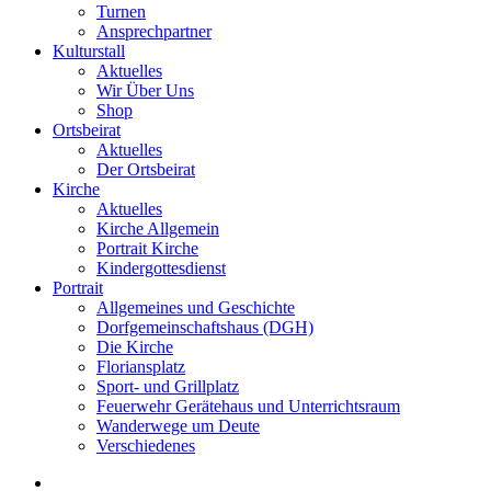
Turnen
Ansprechpartner
Kulturstall
Aktuelles
Wir Über Uns
Shop
Ortsbeirat
Aktuelles
Der Ortsbeirat
Kirche
Aktuelles
Kirche Allgemein
Portrait Kirche
Kindergottesdienst
Portrait
Allgemeines und Geschichte
Dorfgemeinschaftshaus (DGH)
Die Kirche
Floriansplatz
Sport- und Grillplatz
Feuerwehr Gerätehaus und Unterrichtsraum
Wanderwege um Deute
Verschiedenes