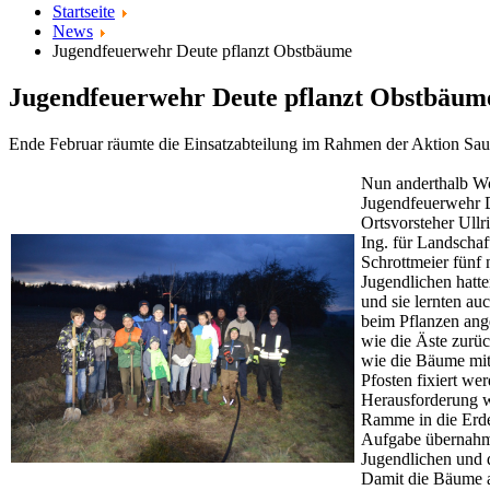
Startseite
News
Jugendfeuerwehr Deute pflanzt Obstbäume
Jugendfeuerwehr Deute pflanzt Obstbäum
Ende Februar räumte die Einsatzabteilung im Rahmen der Aktion Sa
Nun anderthalb Wo
Jugendfeuerwehr 
Ortsvorsteher Ull
Ing. für Landscha
Schrottmeier fünf
Jugendlichen hatt
und sie lernten au
beim Pflanzen ang
wie die Äste zurü
wie die Bäume mi
Pfosten fixiert we
Herausforderung wa
Ramme in die Erd
Aufgabe übernahm
Jugendlichen und 
Damit die Bäume 