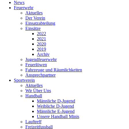
News
Feuerwehr
Aktuelles
Der Verein
Einsatzabteilung
Einsätze
2022
2021
2020
2019
Archiv
Jugendfeuerwehr
Feuerlöwen
Fahrzeuge und Räumlichkeiten
Ansprechpartner
Sportverein
Aktuelles
Wir Über Uns
Handball
Männliche D-Jugend
Weibliche D-Jugend
Männliche E-Jugend
Unsere Handball Minis
Lauftreff
Freizeitfussball