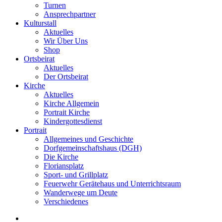
Turnen
Ansprechpartner
Kulturstall
Aktuelles
Wir Über Uns
Shop
Ortsbeirat
Aktuelles
Der Ortsbeirat
Kirche
Aktuelles
Kirche Allgemein
Portrait Kirche
Kindergottesdienst
Portrait
Allgemeines und Geschichte
Dorfgemeinschaftshaus (DGH)
Die Kirche
Floriansplatz
Sport- und Grillplatz
Feuerwehr Gerätehaus und Unterrichtsraum
Wanderwege um Deute
Verschiedenes