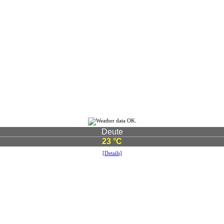
Deute
23 °C
[Details]