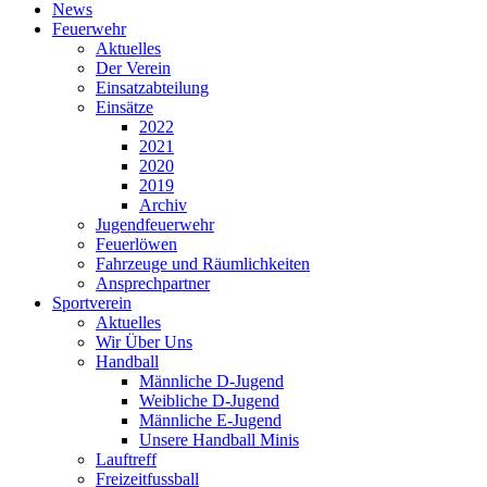
News
Feuerwehr
Aktuelles
Der Verein
Einsatzabteilung
Einsätze
2022
2021
2020
2019
Archiv
Jugendfeuerwehr
Feuerlöwen
Fahrzeuge und Räumlichkeiten
Ansprechpartner
Sportverein
Aktuelles
Wir Über Uns
Handball
Männliche D-Jugend
Weibliche D-Jugend
Männliche E-Jugend
Unsere Handball Minis
Lauftreff
Freizeitfussball