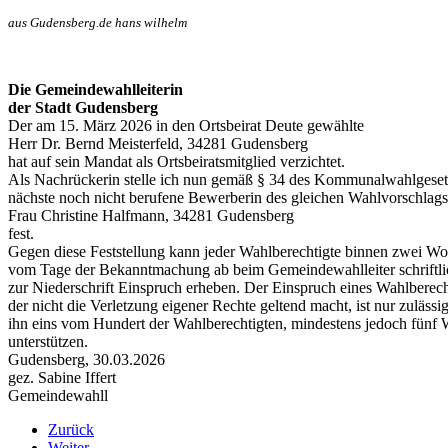
aus Gudensberg.de hans wilhelm
Die Gemeindewahlleiterin
der Stadt Gudensberg
Der am 15. März 2026 in den Ortsbeirat Deute gewählte
Herr Dr. Bernd Meisterfeld, 34281 Gudensberg
hat auf sein Mandat als Ortsbeiratsmitglied verzichtet.
Als Nachrückerin stelle ich nun gemäß § 34 des Kommunalwahlgeset
nächste noch nicht berufene Bewerberin des gleichen Wahlvorschlags
Frau Christine Halfmann, 34281 Gudensberg
fest.
Gegen diese Feststellung kann jeder Wahlberechtigte binnen zwei W
vom Tage der Bekanntmachung ab beim Gemeindewahlleiter schriftli
zur Niederschrift Einspruch erheben. Der Einspruch eines Wahlberech
der nicht die Verletzung eigener Rechte geltend macht, ist nur zulässi
ihn eins vom Hundert der Wahlberechtigten, mindestens jedoch fünf 
unterstützen.
Gudensberg, 30.03.2026
gez. Sabine Iffert
Gemeindewahll
Zurück
Weiter