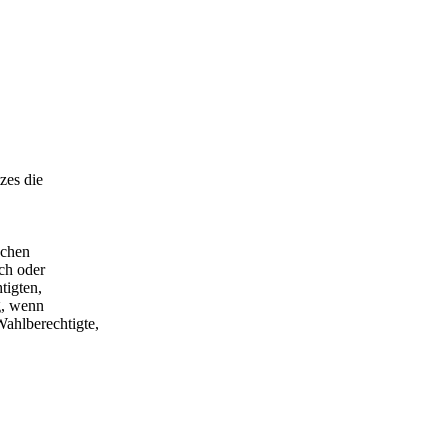
zes die
ochen
ch oder
tigten,
g, wenn
Wahlberechtigte,