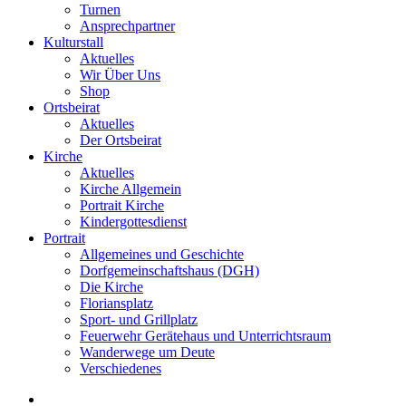
Turnen
Ansprechpartner
Kulturstall
Aktuelles
Wir Über Uns
Shop
Ortsbeirat
Aktuelles
Der Ortsbeirat
Kirche
Aktuelles
Kirche Allgemein
Portrait Kirche
Kindergottesdienst
Portrait
Allgemeines und Geschichte
Dorfgemeinschaftshaus (DGH)
Die Kirche
Floriansplatz
Sport- und Grillplatz
Feuerwehr Gerätehaus und Unterrichtsraum
Wanderwege um Deute
Verschiedenes