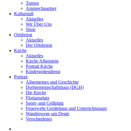
Turnen
Ansprechpartner
Kulturstall
Aktuelles
Wir Über Uns
Shop
Ortsbeirat
Aktuelles
Der Ortsbeirat
Kirche
Aktuelles
Kirche Allgemein
Portrait Kirche
Kindergottesdienst
Portrait
Allgemeines und Geschichte
Dorfgemeinschaftshaus (DGH)
Die Kirche
Floriansplatz
Sport- und Grillplatz
Feuerwehr Gerätehaus und Unterrichtsraum
Wanderwege um Deute
Verschiedenes