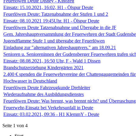
Feuerlöwen Deute Disney - Kinozeit
Einsatz: 15.10.2021, 16:02, H1 - Ölspur Deute
Feuerlöwen Deute: Tatzenabnahme der Stufen 1 und 2
Einsatz: 08.10.2021 19:45Uhr. H1 - Ölspur Deute
Feuerlöwen Deute Tatzenabnahme und Übergabe in die JF
Gem. Jahreshauptversammlung der Feuerwehren der Stadt Gudensbe
Jugendflamme Stufe 1 und übergabe der Feuerlöwen
Einladung zur "alternativen Jahreshauptvers." am 18.09.21
Senioren u. Senioreninnen der Gudensberger Feuerwehren trafen sic
Einsatz: 08.08.2021, 16:50 Uhr, F - Wald 1 Dissen
Brandschutzerziehung Kindergärten 2021
2.400 € spenden die Feuerwehrvereine der Chattengaugemeinden für 
Hochwasser in Deutschland
Feuerlöwen Deute Fahrzeugkunde Drehleiter
Wiederaufnahme des Ausbildungsdienstes
Feuerlöwen Deute: Was brennt, was brennt nicht? und Überraschun
Feuerwehr-Einsatz bei Verkehrsunfall in Deute
Einsatz: 03.02.2021, 09:36 - H1 KlemmY - Deute
Seite 1 von 4
Start