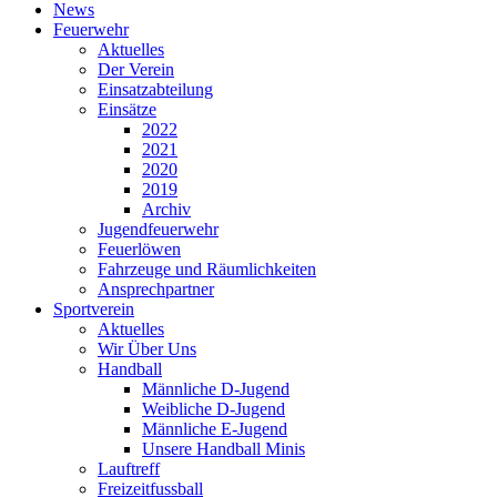
News
Feuerwehr
Aktuelles
Der Verein
Einsatzabteilung
Einsätze
2022
2021
2020
2019
Archiv
Jugendfeuerwehr
Feuerlöwen
Fahrzeuge und Räumlichkeiten
Ansprechpartner
Sportverein
Aktuelles
Wir Über Uns
Handball
Männliche D-Jugend
Weibliche D-Jugend
Männliche E-Jugend
Unsere Handball Minis
Lauftreff
Freizeitfussball