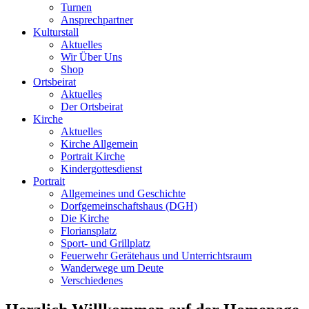
Turnen
Ansprechpartner
Kulturstall
Aktuelles
Wir Über Uns
Shop
Ortsbeirat
Aktuelles
Der Ortsbeirat
Kirche
Aktuelles
Kirche Allgemein
Portrait Kirche
Kindergottesdienst
Portrait
Allgemeines und Geschichte
Dorfgemeinschaftshaus (DGH)
Die Kirche
Floriansplatz
Sport- und Grillplatz
Feuerwehr Gerätehaus und Unterrichtsraum
Wanderwege um Deute
Verschiedenes