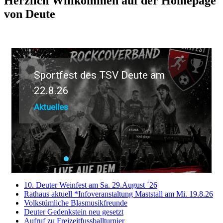
Herzlich Willkommen auf der Homepage
von Deute
Sportfest des TSV Deute am
22.8.26
Aktuelles
10. Deuter Weinfest am Sa. 29.August ´26
Rathaus aktuell *Infoveranstaltung Maststall am Mi. 19.8.26
Volkstümliche Blasmusikfreunde
Deuter Gedenkstein neu gesetzt
Aufruf zu Freizeitfussballturnier