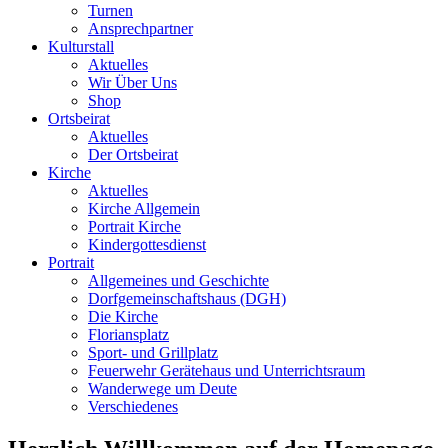
Turnen
Ansprechpartner
Kulturstall
Aktuelles
Wir Über Uns
Shop
Ortsbeirat
Aktuelles
Der Ortsbeirat
Kirche
Aktuelles
Kirche Allgemein
Portrait Kirche
Kindergottesdienst
Portrait
Allgemeines und Geschichte
Dorfgemeinschaftshaus (DGH)
Die Kirche
Floriansplatz
Sport- und Grillplatz
Feuerwehr Gerätehaus und Unterrichtsraum
Wanderwege um Deute
Verschiedenes