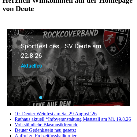
Herzlich Willkommen auf der Homepage
von Deute
Sportfest des TSV Deute am
22.8.26
Aktuelles
10. Deuter Weinfest am Sa. 29.August ´26
Rathaus aktuell *Infoveranstaltung Maststall am Mi. 19.8.26
Volkstümliche Blasmusikfreunde
Deuter Gedenkstein neu gesetzt
Aufruf zu Freizeitfussballturnier