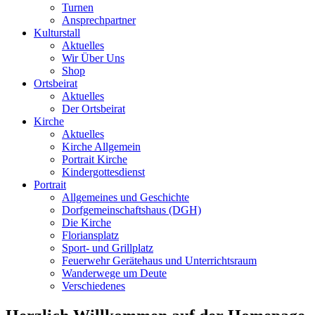
Turnen
Ansprechpartner
Kulturstall
Aktuelles
Wir Über Uns
Shop
Ortsbeirat
Aktuelles
Der Ortsbeirat
Kirche
Aktuelles
Kirche Allgemein
Portrait Kirche
Kindergottesdienst
Portrait
Allgemeines und Geschichte
Dorfgemeinschaftshaus (DGH)
Die Kirche
Floriansplatz
Sport- und Grillplatz
Feuerwehr Gerätehaus und Unterrichtsraum
Wanderwege um Deute
Verschiedenes