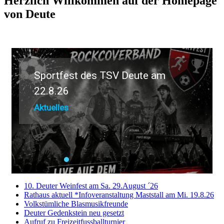
Herzlich Willkommen auf der Homepage
von Deute
Sportfest des TSV Deute am
22.8.26
Aktuelles
10. Deuter Weinfest am Sa. 29.August ´26
Rathaus aktuell *Infoveranstaltung Maststall am Mi. 19.8.26
Volkstümliche Blasmusikfreunde
Deuter Gedenkstein neu gesetzt
Aufruf zu Freizeitfussballturnier