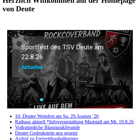
Herzlich Willkommen auf der Homepage
von Deute
Sportfest des TSV Deute am
22.8.26
Aktuelles
10. Deuter Weinfest am Sa. 29.August ´26
Rathaus aktuell *Infoveranstaltung Maststall am Mi. 19.8.26
Volkstümliche Blasmusikfreunde
Deuter Gedenkstein neu gesetzt
Aufruf zu Freizeitfussballturnier