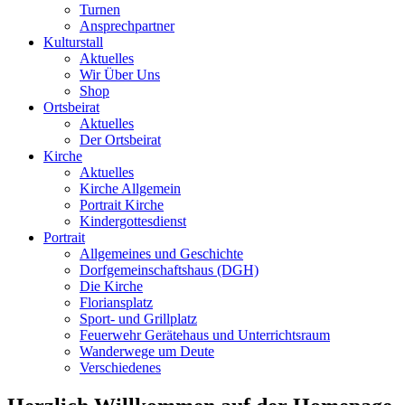
Turnen
Ansprechpartner
Kulturstall
Aktuelles
Wir Über Uns
Shop
Ortsbeirat
Aktuelles
Der Ortsbeirat
Kirche
Aktuelles
Kirche Allgemein
Portrait Kirche
Kindergottesdienst
Portrait
Allgemeines und Geschichte
Dorfgemeinschaftshaus (DGH)
Die Kirche
Floriansplatz
Sport- und Grillplatz
Feuerwehr Gerätehaus und Unterrichtsraum
Wanderwege um Deute
Verschiedenes