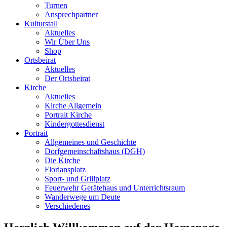
Turnen
Ansprechpartner
Kulturstall
Aktuelles
Wir Über Uns
Shop
Ortsbeirat
Aktuelles
Der Ortsbeirat
Kirche
Aktuelles
Kirche Allgemein
Portrait Kirche
Kindergottesdienst
Portrait
Allgemeines und Geschichte
Dorfgemeinschaftshaus (DGH)
Die Kirche
Floriansplatz
Sport- und Grillplatz
Feuerwehr Gerätehaus und Unterrichtsraum
Wanderwege um Deute
Verschiedenes