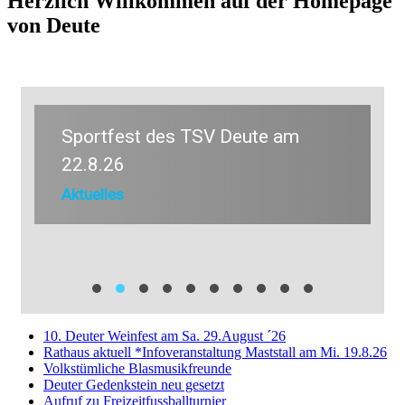
Herzlich Willkommen auf der Homepage
von Deute
Sportfest des TSV Deute am
22.8.26
Aktuelles
10. Deuter Weinfest am Sa. 29.August ´26
Rathaus aktuell *Infoveranstaltung Maststall am Mi. 19.8.26
Volkstümliche Blasmusikfreunde
Deuter Gedenkstein neu gesetzt
Aufruf zu Freizeitfussballturnier