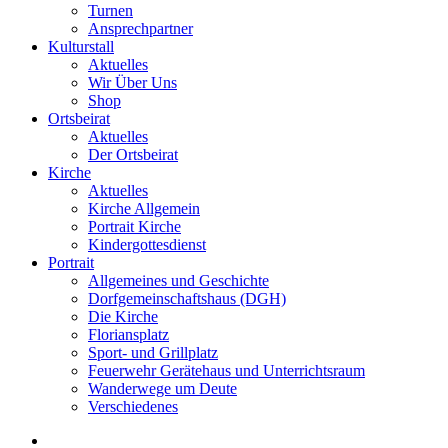
Turnen
Ansprechpartner
Kulturstall
Aktuelles
Wir Über Uns
Shop
Ortsbeirat
Aktuelles
Der Ortsbeirat
Kirche
Aktuelles
Kirche Allgemein
Portrait Kirche
Kindergottesdienst
Portrait
Allgemeines und Geschichte
Dorfgemeinschaftshaus (DGH)
Die Kirche
Floriansplatz
Sport- und Grillplatz
Feuerwehr Gerätehaus und Unterrichtsraum
Wanderwege um Deute
Verschiedenes