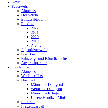
News
Feuerwehr
Aktuelles
Der Verein
Einsatzabteilung
Einsätze
2022
2021
2020
2019
Archiv
Jugendfeuerwehr
Feuerlöwen
Fahrzeuge und Räumlichkeiten
Ansprechpartner
Sportverein
Aktuelles
Wir Über Uns
Handball
Männliche D-Jugend
Weibliche D-Jugend
Männliche E-Jugend
Unsere Handball Minis
Lauftreff
Freizeitfussball