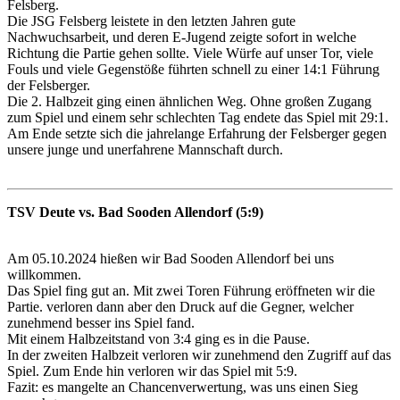
Felsberg.
Die JSG
Felsberg leistete
in den letzten Jahren gute
Nachwuchsarbeit, und deren
E-Jugend
zeigte sofort in welche
Richtung die Partie gehen sollte. Viele Würfe auf unser Tor, viele
Fouls und viele Gegenstöße führten schnell zu einer 14:1 Führung
der Felsberger.
Die 2. Halbzeit ging einen ähnlichen Weg. Ohne großen Zugang
zum Spiel und einem sehr schlechten Tag endete das Spiel mit 29:1.
Am Ende setzte sich die jahrelange Erfahrung der Felsberger gegen
unsere junge und unerfahrene Mannschaft durch.
TSV Deute vs. Bad Sooden Allendorf (5:9)
Am 05.10.2024 hießen wir Bad Sooden Allendorf bei uns
willkommen.
Das Spiel fing gut an. Mit zwei Toren Führung eröffneten wir die
Partie. verloren dann aber den Druck auf die Gegner, welcher
zunehmend besser ins Spiel fand.
Mit einem Halbzeitstand von 3:4 ging es in die Pause.
In der zweiten Halbzeit verloren wir zunehmend den Zugriff auf das
Spiel. Zum Ende hin verloren wir das Spiel mit 5:9.
Fazit: es mangelte an Chancenverwertung, was uns einen Sieg