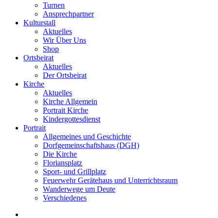
Turnen
Ansprechpartner
Kulturstall
Aktuelles
Wir Über Uns
Shop
Ortsbeirat
Aktuelles
Der Ortsbeirat
Kirche
Aktuelles
Kirche Allgemein
Portrait Kirche
Kindergottesdienst
Portrait
Allgemeines und Geschichte
Dorfgemeinschaftshaus (DGH)
Die Kirche
Floriansplatz
Sport- und Grillplatz
Feuerwehr Gerätehaus und Unterrichtsraum
Wanderwege um Deute
Verschiedenes