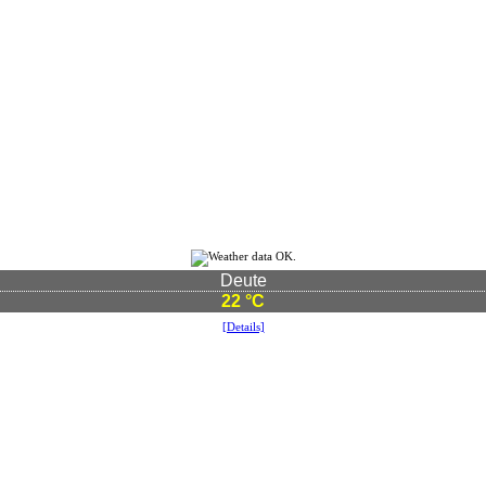
Deute
22 °C
[Details]