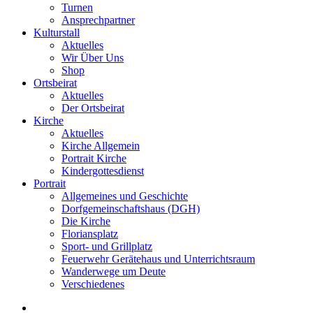
Turnen
Ansprechpartner
Kulturstall
Aktuelles
Wir Über Uns
Shop
Ortsbeirat
Aktuelles
Der Ortsbeirat
Kirche
Aktuelles
Kirche Allgemein
Portrait Kirche
Kindergottesdienst
Portrait
Allgemeines und Geschichte
Dorfgemeinschaftshaus (DGH)
Die Kirche
Floriansplatz
Sport- und Grillplatz
Feuerwehr Gerätehaus und Unterrichtsraum
Wanderwege um Deute
Verschiedenes