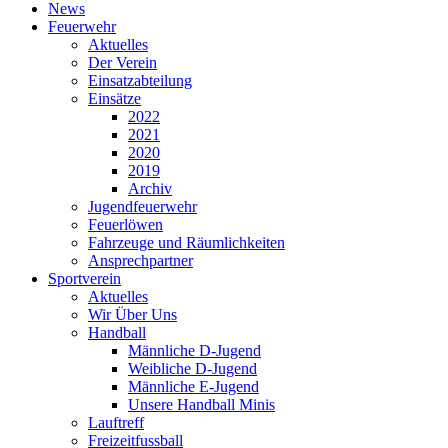
News
Feuerwehr
Aktuelles
Der Verein
Einsatzabteilung
Einsätze
2022
2021
2020
2019
Archiv
Jugendfeuerwehr
Feuerlöwen
Fahrzeuge und Räumlichkeiten
Ansprechpartner
Sportverein
Aktuelles
Wir Über Uns
Handball
Männliche D-Jugend
Weibliche D-Jugend
Männliche E-Jugend
Unsere Handball Minis
Lauftreff
Freizeitfussball