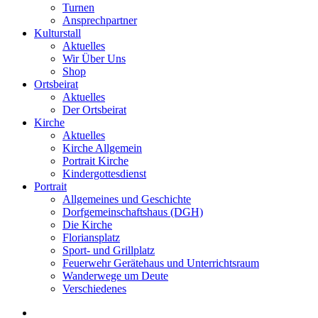
Turnen
Ansprechpartner
Kulturstall
Aktuelles
Wir Über Uns
Shop
Ortsbeirat
Aktuelles
Der Ortsbeirat
Kirche
Aktuelles
Kirche Allgemein
Portrait Kirche
Kindergottesdienst
Portrait
Allgemeines und Geschichte
Dorfgemeinschaftshaus (DGH)
Die Kirche
Floriansplatz
Sport- und Grillplatz
Feuerwehr Gerätehaus und Unterrichtsraum
Wanderwege um Deute
Verschiedenes