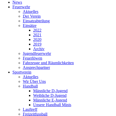
News
Feuerwehr
Aktuelles
Der Verein
Einsatzabteilung
Einsätze
2022
2021
2020
2019
Archiv
Jugendfeuerwehr
Feuerlöwen
Fahrzeuge und Räumlichkeiten
Ansprechpartner
Sportverein
Aktuelles
Wir Über Uns
Handball
Männliche D-Jugend
Weibliche D-Jugend
Männliche E-Jugend
Unsere Handball Minis
Lauftreff
Freizeitfussball