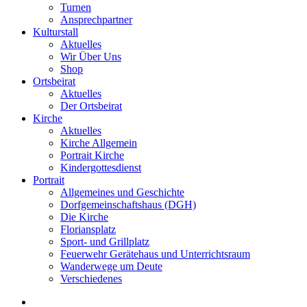
Turnen
Ansprechpartner
Kulturstall
Aktuelles
Wir Über Uns
Shop
Ortsbeirat
Aktuelles
Der Ortsbeirat
Kirche
Aktuelles
Kirche Allgemein
Portrait Kirche
Kindergottesdienst
Portrait
Allgemeines und Geschichte
Dorfgemeinschaftshaus (DGH)
Die Kirche
Floriansplatz
Sport- und Grillplatz
Feuerwehr Gerätehaus und Unterrichtsraum
Wanderwege um Deute
Verschiedenes