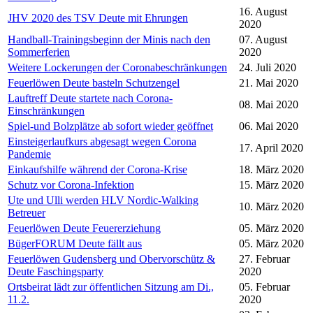
16. August
JHV 2020 des TSV Deute mit Ehrungen
2020
Handball-Trainingsbeginn der Minis nach den
07. August
Sommerferien
2020
Weitere Lockerungen der Coronabeschränkungen
24. Juli 2020
Feuerlöwen Deute basteln Schutzengel
21. Mai 2020
Lauftreff Deute startete nach Corona-
08. Mai 2020
Einschränkungen
Spiel-und Bolzplätze ab sofort wieder geöffnet
06. Mai 2020
Einsteigerlaufkurs abgesagt wegen Corona
17. April 2020
Pandemie
Einkaufshilfe während der Corona-Krise
18. März 2020
Schutz vor Corona-Infektion
15. März 2020
Ute und Ulli werden HLV Nordic-Walking
10. März 2020
Betreuer
Feuerlöwen Deute Feuererziehung
05. März 2020
BügerFORUM Deute fällt aus
05. März 2020
Feuerlöwen Gudensberg und Obervorschütz &
27. Februar
Deute Faschingsparty
2020
Ortsbeirat lädt zur öffentlichen Sitzung am Di.,
05. Februar
11.2.
2020