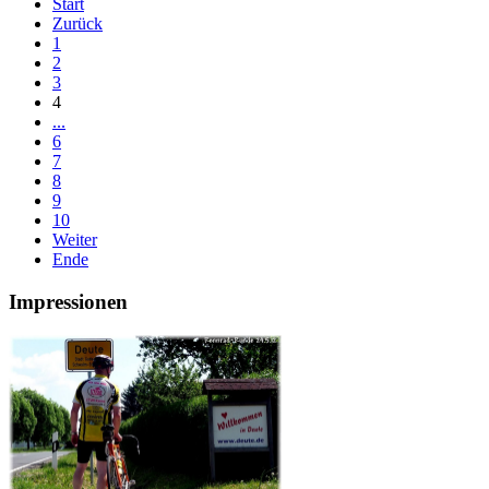
Start
Zurück
1
2
3
4
...
6
7
8
9
10
Weiter
Ende
Impressionen