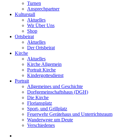
Turnen
Ansprechpartner
Kulturstall
Aktuelles
Wir Über Uns
Shop
Ortsbeirat
Aktuelles
Der Ortsbeirat
Kirche
Aktuelles
Kirche Allgemein
Portrait Kirche
Kindergottesdienst
Portrait
Allgemeines und Geschichte
Dorfgemeinschaftshaus (DGH)
Die Kirche
Floriansplatz
Sport- und Grillplatz
Feuerwehr Gerätehaus und Unterrichtsraum
Wanderwege um Deute
Verschiedenes