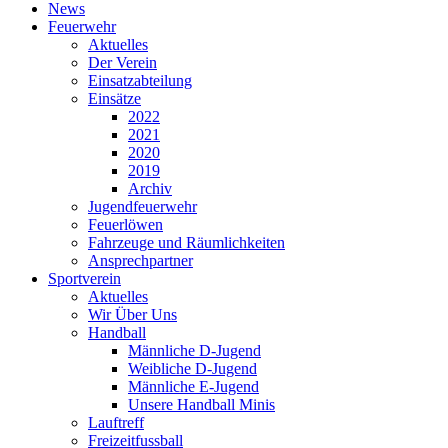
News
Feuerwehr
Aktuelles
Der Verein
Einsatzabteilung
Einsätze
2022
2021
2020
2019
Archiv
Jugendfeuerwehr
Feuerlöwen
Fahrzeuge und Räumlichkeiten
Ansprechpartner
Sportverein
Aktuelles
Wir Über Uns
Handball
Männliche D-Jugend
Weibliche D-Jugend
Männliche E-Jugend
Unsere Handball Minis
Lauftreff
Freizeitfussball