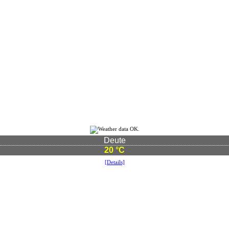
Deute
20 °C
[Details]